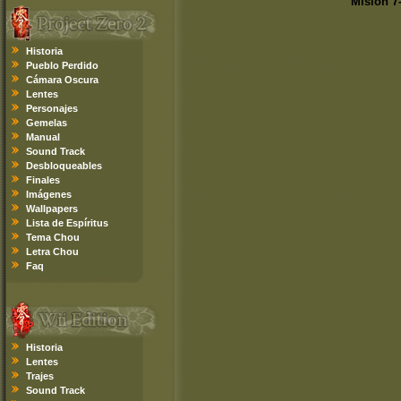
Misión 7
Historia
Pueblo Perdido
Cámara Oscura
Lentes
Personajes
Gemelas
Manual
Sound Track
Desbloqueables
Finales
Imágenes
Wallpapers
Lista de Espíritus
Tema Chou
Letra Chou
Faq
Historia
Lentes
Trajes
Sound Track