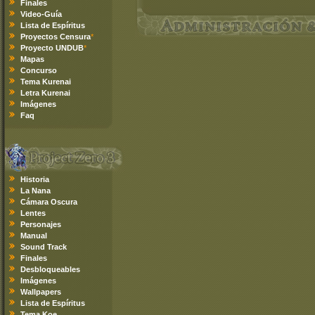
Finales
Video-Guía
Lista de Espíritus
Proyectos Censura
*
Proyecto UNDUB
*
Mapas
Concurso
Tema Kurenai
Letra Kurenai
Imágenes
Faq
Historia
La Nana
Cámara Oscura
Lentes
Personajes
Manual
Sound Track
Finales
Desbloqueables
Imágenes
Wallpapers
Lista de Espíritus
Tema Koe