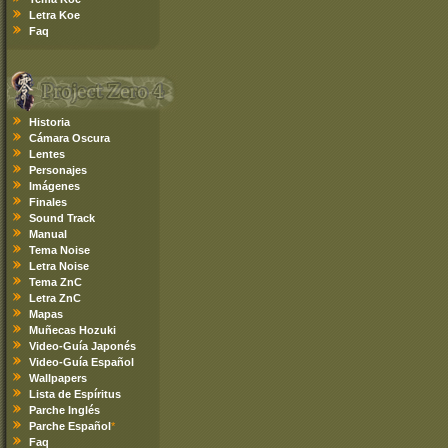
Letra Koe
Faq
Historia
Cámara Oscura
Lentes
Personajes
Imágenes
Finales
Sound Track
Manual
Tema Noise
Letra Noise
Tema ZnC
Letra ZnC
Mapas
Muñecas Hozuki
Video-Guía Japonés
Video-Guía Español
Wallpapers
Lista de Espíritus
Parche Inglés
Parche Español
*
Faq