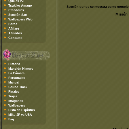
Qué es PZ
Tsukiko Amano
Sección donde se muestra como completar
Creadores
Misión 
Sección Sae
Wallpapers Web
Foros
Afíliate
Afiliados
Contacto
Historia
Mansión Himuro
La Cámara
Personajes
Manual
Sound Track
Finales
Trajes
Imágenes
Wallpapers
Lista de Espíritus
Miku JP vs USA
Faq