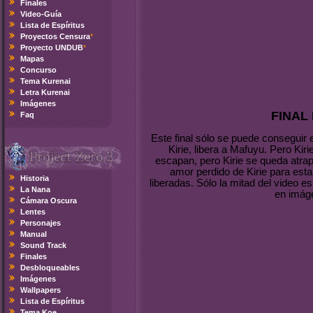
Finales
Video-Guía
Lista de Espíritus
Proyectos Censura
*
Proyecto UNDUB
*
Mapas
Concurso
Tema Kurenai
Letra Kurenai
Imágenes
FINAL
Faq
Este final sólo se puede conseguir 
Kirie, libera a Mafuyu. Pero Kir
escapan, pero Kirie se queda atra
amor perdido de Kirie para esta
Historia
liberadas. Sólo la mitad del video e
La Nana
en imáge
Cámara Oscura
Lentes
Personajes
Manual
Sound Track
Finales
Desbloqueables
Imágenes
Wallpapers
Lista de Espíritus
Tema Koe