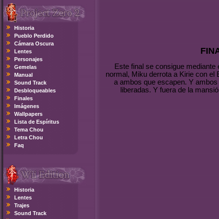
Historia
Pueblo Perdido
Cámara Oscura
FIN
Lentes
Personajes
Este final se consigue mediante 
Gemelas
normal, Miku derrota a Kirie con el 
Manual
a ambos que escapen. Y ambos e
Sound Track
liberadas. Y fuera de la mansió
Desbloqueables
Finales
Imágenes
Wallpapers
Lista de Espíritus
Tema Chou
Letra Chou
Faq
Historia
Lentes
Trajes
Sound Track