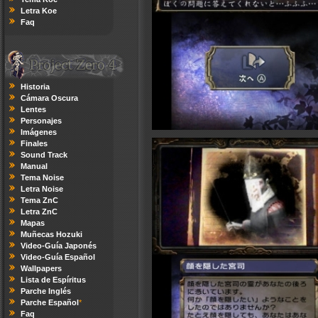
Letra Koe
Faq
Historia
Cámara Oscura
Lentes
Personajes
Imágenes
Finales
Sound Track
Manual
Tema Noise
Letra Noise
Tema ZnC
Letra ZnC
Mapas
Muñecas Hozuki
Video-Guía Japonés
Video-Guía Español
Wallpapers
Lista de Espíritus
Parche Inglés
Parche Español
*
Faq