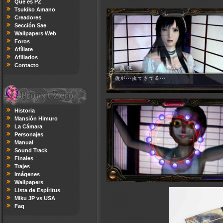
Qué es PZ
Tsukiko Amano
Creadores
Sección Sae
Wallpapers Web
Foros
Afíliate
Afiliados
Contacto
Historia
Mansión Himuro
La Cámara
Personajes
Manual
Sound Track
Finales
Trajes
Imágenes
Wallpapers
Lista de Espíritus
Miku JP vs USA
Faq