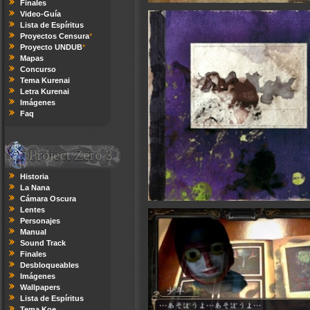
Finales
Video-Guía
Lista de Espíritus
Proyectos Censura
*
Proyecto UNDUB
*
Mapas
Concurso
Tema Kurenai
Letra Kurenai
Imágenes
Faq
Historia
La Nana
Cámara Oscura
Lentes
Personajes
Manual
Sound Track
Finales
Desbloqueables
Imágenes
Wallpapers
Lista de Espíritus
Tema Koe