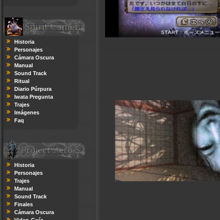
Historia
Personajes
Cámara Oscura
Manual
Sound Track
Ritual
Diario Púrpura
Iwata Pregunta
Trajes
Imágenes
Faq
Historia
Personajes
Trajes
Manual
Sound Track
Finales
Cámara Oscura