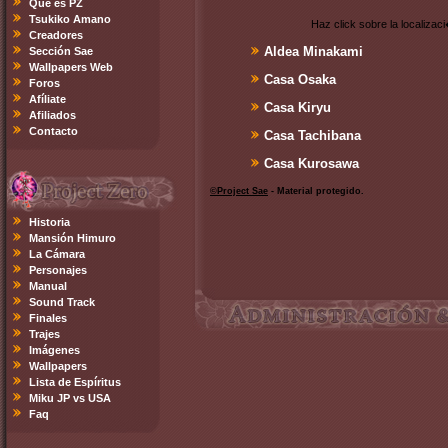
Qué es PZ
Tsukiko Amano
Haz click sobre la localiza
Creadores
Aldea Minakami
Sección Sae
Wallpapers Web
Casa Osaka
Foros
Afíliate
Casa Kiryu
Afiliados
Contacto
Casa Tachibana
Casa Kurosawa
©Project Sae
- Material protegido.
Historia
Mansión Himuro
La Cámara
Personajes
Manual
Sound Track
Finales
Trajes
Imágenes
Wallpapers
Lista de Espíritus
Miku JP vs USA
Faq