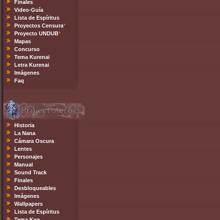
Finales
Video-Guía
Lista de Espíritus
Proyectos Censura
*
Proyecto UNDUB
*
Mapas
Concurso
Tema Kurenai
Letra Kurenai
Imágenes
Faq
Historia
La Nana
Cámara Oscura
Lentes
Personajes
Manual
Sound Track
Finales
Desbloqueables
Imágenes
Wallpapers
Lista de Espíritus
Tema Koe