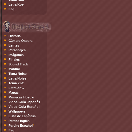
Letra Koe
Faq
Historia
Cámara Oscura
Lentes
Personajes
Imágenes
Finales
Sound Track
Manual
Tema Noise
Letra Noise
Tema ZnC
Letra ZnC
Mapas
Muñecas Hozuki
Video-Guía Japonés
Video-Guía Español
Wallpapers
Lista de Espíritus
Parche Inglés
Parche Español
*
Faq