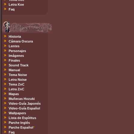
Letra Koe
Faq
Historia
Cámara Oscura
Lentes
Personajes
Imágenes
Finales
Sound Track
Manual
Tema Noise
Letra Noise
Tema ZnC
Letra ZnC
Mapas
Muñecas Hozuki
Video-Guía Japonés
Video-Guía Español
Wallpapers
Lista de Espíritus
Parche Inglés
Parche Español
*
Faq