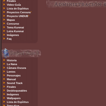
Finales
Video-Guía
Lista de Espíritus
Proyectos Censura
*
Proyecto UNDUB
*
Mapas
Concurso
Tema Kurenai
Letra Kurenai
Imágenes
Faq
Historia
La Nana
Cámara Oscura
Lentes
Personajes
Manual
Sound Track
Finales
Desbloqueables
Imágenes
Wallpapers
Lista de Espíritus
Tema Koe