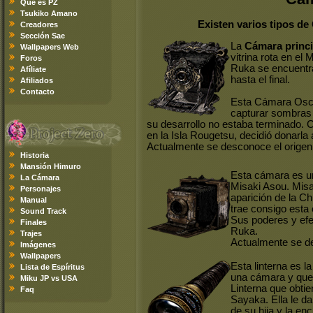
Qué es PZ
Tsukiko Amano
Existen varios tipos de
Creadores
Sección Sae
La
Cámara princi
Wallpapers Web
vitrina rota en e
Foros
Ruka se encuentr
Afíliate
hasta el final.
Afiliados
Contacto
Esta Cámara Oscur
capturar sombras 
su desarrollo no estaba terminado. 
en la Isla Rougetsu, decidió donarla
Actualmente se desconoce el origen
Historia
Mansión Himuro
Esta cámara es 
La Cámara
Misaki Asou. Misak
Personajes
aparición de la Ch
Manual
trae consigo esta
Sound Track
Sus poderes y ef
Finales
Ruka.
Trajes
Actualmente se de
Imágenes
Wallpapers
Esta linterna es l
Lista de Espíritus
una cámara y que 
Miku JP vs USA
Linterna que obti
Faq
Sayaka. Ella le da
de su hija y la en