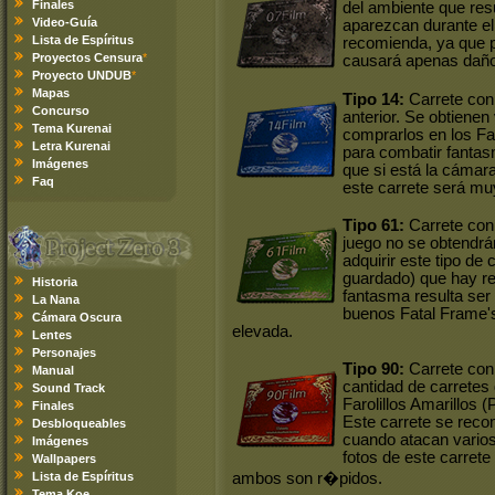
Finales
del ambiente que res
Video-Guía
aparezcan durante el
Lista de Espíritus
recomienda, ya que 
Proyectos Censura
*
causará apenas daño
Proyecto UNDUB
*
Mapas
Tipo 14:
Carrete con 
Concurso
anterior. Se obtiene
Tema Kurenai
comprarlos en los Fa
Letra Kurenai
para combatir fanta
Imágenes
que si está la cámar
Faq
este carrete será mu
Tipo 61:
Carrete con 
juego no se obtendrán
adquirir este tipo de 
guardado) que hay rep
Historia
fantasma resulta ser d
La Nana
buenos Fatal Frame's
Cámara Oscura
elevada.
Lentes
Personajes
Tipo 90:
Carrete con 
Manual
cantidad de carretes
Sound Track
Farolillos Amarillos 
Finales
Este carrete se recom
Desbloqueables
cuando atacan vario
Imágenes
fotos de este carret
Wallpapers
Lista de Espíritus
ambos son r�pidos.
Tema Koe