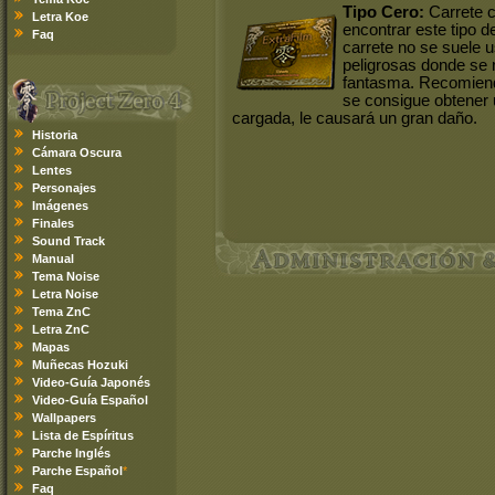
Tipo Cero:
Carrete c
Letra Koe
encontrar este tipo d
Faq
carrete no se suele 
peligrosas donde se r
fantasma. Recomiend
se consigue obtener
cargada, le causará un gran daño.
Historia
Cámara Oscura
Lentes
Personajes
Imágenes
Finales
Sound Track
Manual
Tema Noise
Letra Noise
Tema ZnC
Letra ZnC
Mapas
Muñecas Hozuki
Video-Guía Japonés
Video-Guía Español
Wallpapers
Lista de Espíritus
Parche Inglés
Parche Español
*
Faq