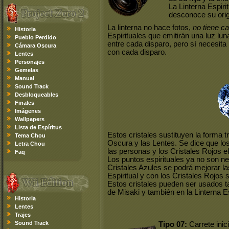
La Linterna Espiri
desconoce su ori
La linterna no hace fotos,
no tiene ca
Historia
Espirituales que emitirán una luz lun
Pueblo Perdido
entre cada disparo, pero sí necesita
Cámara Oscura
con cada disparo.
Lentes
Personajes
Gemelas
Manual
Sound Track
Desbloqueables
Finales
Imágenes
Wallpapers
Lista de Espíritus
Estos cristales sustituyen la forma 
Tema Chou
Oscura y las Lentes. Se dice que lo
Letra Chou
las personas y los Cristales Rojos e
Faq
Los puntos espirituales ya no son ne
Cristales Azules se podrá mejorar l
Espiritual y con los Cristales Rojos 
Estos cristales pueden ser usados 
de Misaki y también en la Linterna Es
Historia
Lentes
Trajes
Sound Track
Tipo 07:
Carrete inici