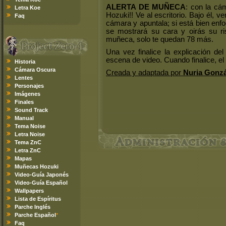
ALERTA DE MUÑECA
: con la cá
Letra Koe
Hozuki!! Ve al escritorio. Bajo él,
Faq
cámara y apuntala; si está bien enfo
se mostrará su cara y oirás su ris
muñeca, solo te quedan 78 más.
Una vez finalice la explicación del
escena de video. Cuando finalice, el 
Historia
Cámara Oscura
Creada y adaptada por
Nuria Gonzá
Lentes
Personajes
Imágenes
Finales
Sound Track
Manual
Tema Noise
Letra Noise
Tema ZnC
Letra ZnC
Mapas
Muñecas Hozuki
Video-Guía Japonés
Video-Guía Español
Wallpapers
Lista de Espíritus
Parche Inglés
Parche Español
*
Faq