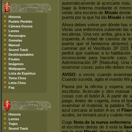
automáticamente al acercarte más. 
bajar la linterna mediante el mis
verás otra escena de
Misaki
donde e
Historia
puerta por la que ha ido
Misaki
e int
Pueblo Perdido
Ahora debes volver por dónde has ven
Cámara Oscura
Verás una enfermera subiendo las e
Lentes
escaleras. Una vez arriba, gira a la
Personajes
izquierda. A mitad de camino de és
Gemelas
puerta que el fantasma atravesó y
Manual
caminar por el Vestíbulo 2P [101 
Sound Track
pedirá que vuelvas a tu habitación
Desbloqueables
inconsciente para hacerle caso. 
Finales
Administración 2P [Natsuha]. Una v
Imágenes
examinar cosas; para ello debes man
Wallpapers
Lista de Espíritus
AVISO
: a veces cuando examinas 
Tema Chou
Cuando suceda, agita el mando Wii pa
Letra Chou
Pasea por la oficina y espera; s
Faq
escritorio. Acércate y otro manual
cosas con el botón A. A partir de a
juego. Antes de cogerla, mira el b
examinar el material, la palabra “E
azul cercana al botón A es el
Fila
Historia
azules, se tornará azul y cuánto más
Lentes
Coge
Nota de la nueva enfermera e
Trajes
el escritorio detrás de ti está la
lla
Sound Track
por la que
Misaki
desapareció. Ap