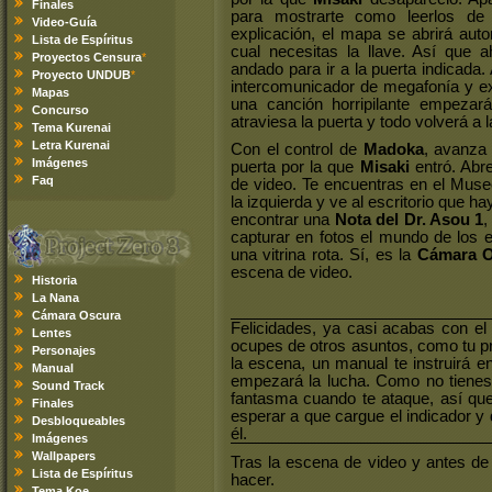
Finales
para mostrarte como leerlos de
Video-Guía
explicación, el mapa se abrirá aut
Lista de Espíritus
cual necesitas la llave. Así que 
Proyectos Censura
*
andado para ir a la puerta indicada. 
Proyecto UNDUB
*
intercomunicador de megafonía y exa
Mapas
una canción horripilante empezará
Concurso
atraviesa la puerta y todo volverá a 
Tema Kurenai
Letra Kurenai
Con el control de
Madoka
, avanza 
Imágenes
puerta por la que
Misaki
entró. Abr
Faq
de video. Te encuentras en el Museo
la izquierda y ve al escritorio que 
encontrar una
Nota del Dr. Asou 1
,
capturar en fotos el mundo de los 
una vitrina rota. Sí, es la
Cámara O
escena de video.
Historia
La Nana
Cámara Oscura
Felicidades, ya casi acabas con e
Lentes
ocupes de otros asuntos, como tu p
Personajes
la escena, un manual te instruirá e
Manual
empezará la lucha. Como no tienes 
Sound Track
fantasma cuando te ataque, así que
Finales
esperar a que cargue el indicador y
Desbloqueables
él.
Imágenes
Wallpapers
Tras la escena de video y antes de
Lista de Espíritus
hacer.
Tema Koe