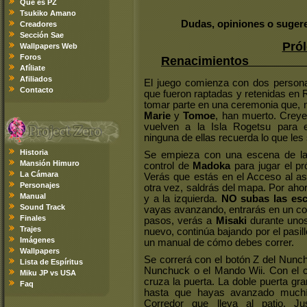
Qué es PZ
Tsukiko Amano
Dudas, opiniones o sugere
Creadores
Sección Sae
Pró
Wallpapers Web
Foros
Renacimiento
Afíliate
Afiliados
El juego comienza con dos person
Contacto
que fueron raptadas y retenidas en R
tomar parte en una ceremonia que, n
Marie
y
Tomoe
, han muerto. Creye
vuelven a la Isla Rogetsu para e
ninguna de ellas recuerda lo que les
Historia
Se empieza con una escena de las
Mansión Himuro
control de
Madoka
para jugar el pr
La Cámara
Verás que estás en el Acceso al as
Personajes
otra vez, saldrás del mapa. Por ahor
Manual
y a la izquierda.
NO subas las esc
Sound Track
vayas avanzando, entrarás en un co
Finales
pasos, verás a
Misaki
durante unos
Trajes
nuevo, continúa bajando por el pasill
Imágenes
un manual de cómo debes correr.
Wallpapers
Se correrá con el botón Z del Nunch
Lista de Espíritus
Nunchuck o el Mando Wii. Con el c
Miku JP vs USA
cruza la puerta. La doble puerta gr
Faq
hasta que hayas avanzado muchís
Corredor que lleva al patio. 