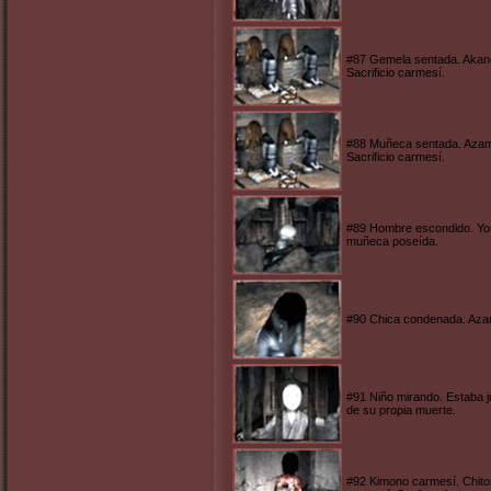
#87 Gemela sentada. Akane 
Sacrificio carmesí.
#88 Muñeca sentada. Azami 
Sacrificio carmesí.
#89 Hombre escondido. Yosh
muñeca poseída.
#90 Chica condenada. Azami
#91 Niño mirando. Estaba j
de su propia muerte.
#92 Kimono carmesí. Chitos