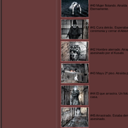
#40 Mujer flotando. Atraída
Eternamente.
#41 Cura detrás. Esperaba 
ceremonia y cerrar el Abism
#42 Hombre aterrado. Atrap
asesinado por el Kusabi.
#43 Mayu 2º piso. Atraída p
#44 El que arrastra. Un fol
casa.
#45 Arrastrado. Estaba den
asesinado.