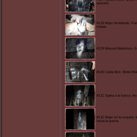
asesinó.
#128 Mujer temblando. Fue 
helado.
#129 Masumi Makimura. Geó
#130 Caída libre. Bebió Mali
#131 Sujeta a la fuerza. At
#132 Mujer en la esquina. 
hacia la puerta.