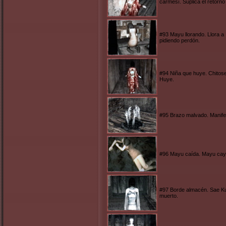
carmesí. Suplica el retorno 
#93 Mayu llorando. Llora a 
pidiendo perdón.
#94 Niña que huye. Chitose
Huye.
#95 Brazo malvado. Manifes
#96 Mayu caída. Mayu cayó 
#97 Borde almacén. Sae Kur
muerto.