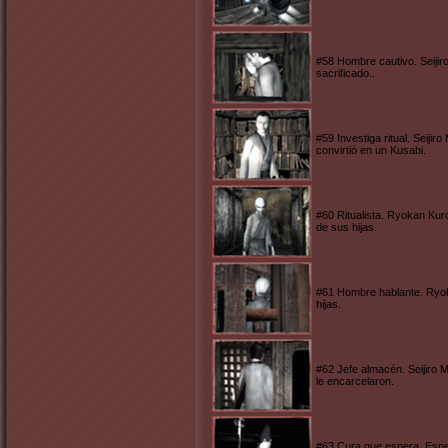
#58 Hombre cautivo. Seijiro
sacrificado..
#59 Investiga ritual. Seij
convirtió en un Kusabi.
#60 Ritualista. Ryokan Kuro
de sus hijas.
#61 Hombre hablante. Ryoka
hijas.
#62 Jefe almacén. Seijiro M
le encarcelaron.
#63 Cura que espera. Espera