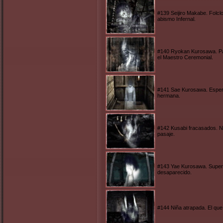
#139 Seijiro Makabe. Folclor
abismo Infernal.
#140 Ryokan Kurosawa. Pad
el Maestro Ceremonial.
#141 Sae Kurosawa. Espera
hermana.
#142 Kusabi fracasados. No
pasaje.
#143 Yae Kurosawa. Superviv
desaparecido.
#144 Niña atrapada. El que