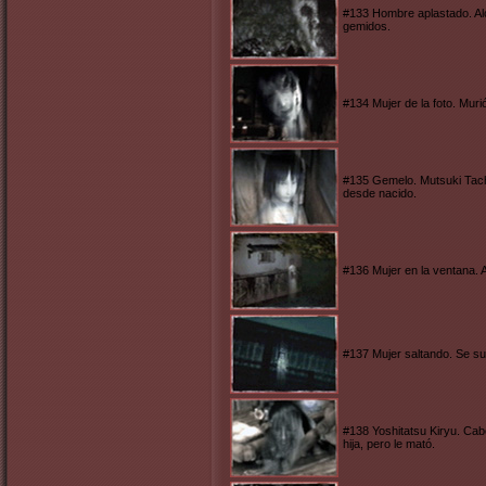
#133 Hombre aplastado. Al
gemidos.
#134 Mujer de la foto. Mu
#135 Gemelo. Mutsuki Tach
desde nacido.
#136 Mujer en la ventana. An
#137 Mujer saltando. Se sui
#138 Yoshitatsu Kiryu. Cab
hija, pero le mató.