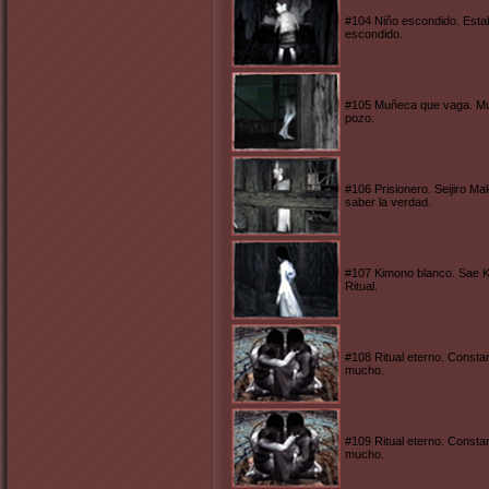
#104 Niño escondido. Estab
escondido.
#105 Muñeca que vaga. Muri
pozo.
#106 Prisionero. Seijiro M
saber la verdad.
#107 Kimono blanco. Sae Ku
Ritual.
#108 Ritual eterno. Constan
mucho.
#109 Ritual eterno. Constan
mucho.