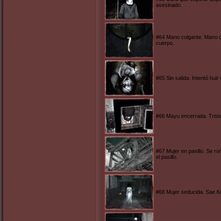
asesinado.
#64 Mano colgante. Mano d
cuerpo.
#65 Sin salida. Intentó hu
#66 Mayu encerrada. Trist
#67 Mujer en pasillo. Se rom
el pasillo.
#68 Mujer seducida. Sae Kur