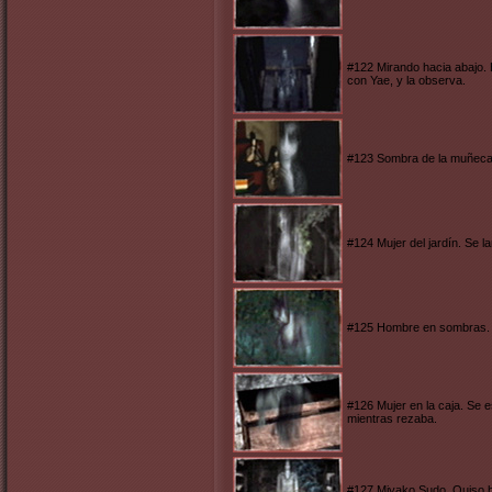
#122 Mirando hacia abajo. 
con Yae, y la observa.
#123 Sombra de la muñeca. N
#124 Mujer del jardín. Se l
#125 Hombre en sombras. No
#126 Mujer en la caja. Se 
mientras rezaba.
#127 Miyako Sudo. Quiso hu