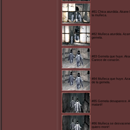
#81 Chica aturdida. Akane 
la muñeca.
#82 Muñeca aturdida. Azam
gemela.
#83 Gemela que huye. Akane
Carece de corazón.
#84 Muñeca que huye. Azam
de la gemela.
#85 Gemela desaparece. Aka
mataré!
#86 Muñeca se desvacene.
quiero morir!