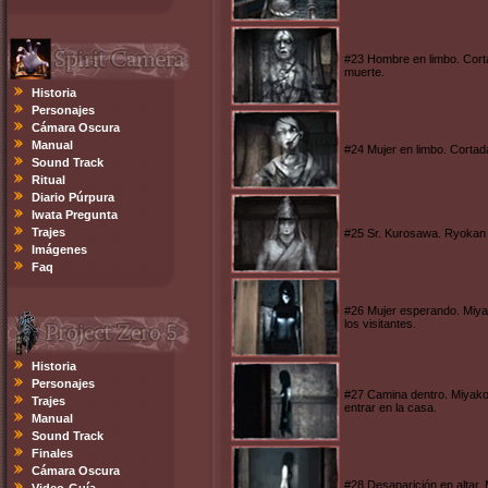
#23 Hombre en limbo. Corta
muerte.
Historia
Personajes
Cámara Oscura
Manual
#24 Mujer en limbo. Cortada
Sound Track
Ritual
Diario Púrpura
Iwata Pregunta
Trajes
#25 Sr. Kurosawa. Ryokan K
Imágenes
Faq
#26 Mujer esperando. Miya
los visitantes.
Historia
Personajes
#27 Camina dentro. Miyako
Trajes
entrar en la casa.
Manual
Sound Track
Finales
Cámara Oscura
#28 Desaparición en altar.