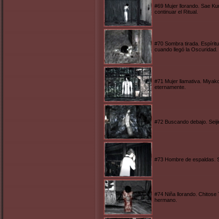
#69 Mujer llorando. Sae Ku
continuar el Ritual.
#70 Sombra tirada. Espíritu
cuando llegó la Oscuridad.
#71 Mujer llamativa. Miyak
eternamente.
#72 Buscando debajo. Seiji
#73 Hombre de espaldas. S
#74 Niña llorando. Chitose
hermano.