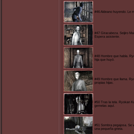
#46 Aldeano huyendo. Le m
#47 Giracabeza. Seijiro Maka
Espera asistente.
#48 Hombre que habla. Ry
hija que huyó.
#49 Hombre que llama. Ry
propias hijas.
#50 Tras la tela. Ryokan K
gemelas aquí.
#51 Sombra pegajosa. Se vo
una pequeña grieta.