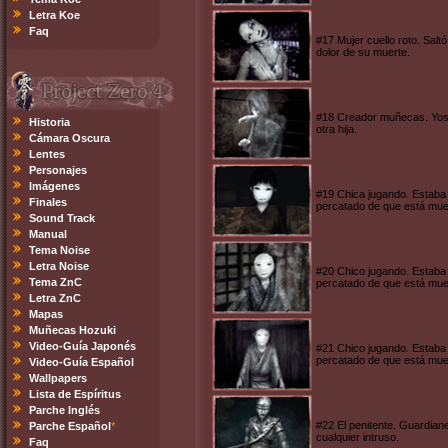
Letra Koe
Faq
#17 Mujer cuello roto. Salt
dolor de su muerte.
#18 Creador muñecas. Yoshi
Historia
otra hija.
Cámara Oscura
Lentes
Personajes
Imágenes
#19 Chica jugando. Estaba 
Finales
percatado de que está mue
Sound Track
Manual
Tema Noise
Letra Noise
#20 Chico jugando. Estaba 
Tema ZnC
percatado de que está mue
Letra ZnC
Mapas
Muñecas Hozuki
Video-Guía Japonés
#21 Chico jugando. Estaba 
percatado de que está mue
Video-Guía Español
Wallpapers
Lista de Espíritus
Parche Inglés
#22 El penitente. Guardiane
Parche Español
*
cualquier intruso.
Faq