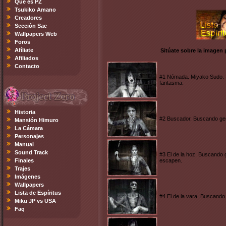
Qué es PZ
Tsukiko Amano
Creadores
Sección Sae
Wallpapers Web
Foros
Afíliate
Sitúate sobre la imagen
Afiliados
Contacto
#1 Nómada. Miyako Sudo. S
fantasma.
Historia
#2 Buscador. Buscando geme
Mansión Himuro
La Cámara
Personajes
Manual
Sound Track
#3 El de la hoz. Buscando 
Finales
escapen.
Trajes
Imágenes
Wallpapers
Lista de Espíritus
#4 El de la vara. Buscando
Miku JP vs USA
Faq