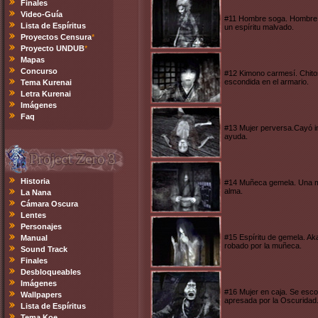
Finales
Video-Guía
#11 Hombre soga. Hombre sa
Lista de Espíritus
un espíritu malvado.
Proyectos Censura
*
Proyecto UNDUB
*
Mapas
Concurso
#12 Kimono carmesí. Chito
escondida en el armario.
Tema Kurenai
Letra Kurenai
Imágenes
Faq
#13 Mujer perversa.Cayó in
ayuda.
Historia
#14 Muñeca gemela. Una mu
alma.
La Nana
Cámara Oscura
Lentes
Personajes
#15 Espíritu de gemela. Ak
Manual
robado por la muñeca.
Sound Track
Finales
Desbloqueables
Imágenes
#16 Mujer en caja. Se esco
Wallpapers
apresada por la Oscuridad
Lista de Espíritus
Tema Koe