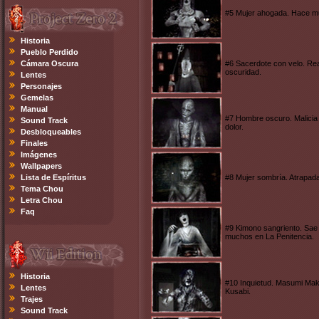
#5 Mujer ahogada. Hace muc
Historia
Pueblo Perdido
Cámara Oscura
#6 Sacerdote con velo. Reali
oscuridad.
Lentes
Personajes
Gemelas
Manual
#7 Hombre oscuro. Malicia 
Sound Track
dolor.
Desbloqueables
Finales
Imágenes
Wallpapers
Lista de Espíritus
#8 Mujer sombría. Atrapada
Tema Chou
Letra Chou
Faq
#9 Kimono sangriento. Sae 
muchos en La Penitencia.
Historia
#10 Inquietud. Masumi Maki
Lentes
Kusabi.
Trajes
Sound Track