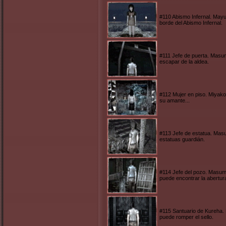
#110 Abismo Infernal. Mayu
borde del Abismo Infernal.
#111 Jefe de puerta. Mas
escapar de la aldea.
#112 Mujer en piso. Miyak
su amante...
#113 Jefe de estatua. Mas
estatuas guardián.
#114 Jefe del pozo. Masumi
puede encontrar la abertur
#115 Santuario de Kureha. 
puede romper el sello.