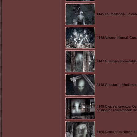
#145 La Penitencia. La cons
#146 Abismo Infernal. Gent
#147 Guardián abominable. E
#148 Ossobuco. Murió tras 
#149 Ojos sangrientos. Qui
castigaron reventándole los
#150 Dama de la Noche. Por