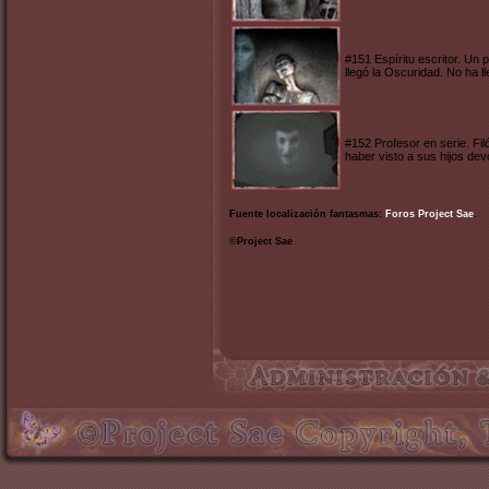
#151 Espíritu escritor. Un 
llegó la Oscuridad. No ha ll
#152 Profesor en serie. Fi
haber visto a sus hijos de
Fuente localización fantasmas:
Foros Project Sae
.
©Project Sae