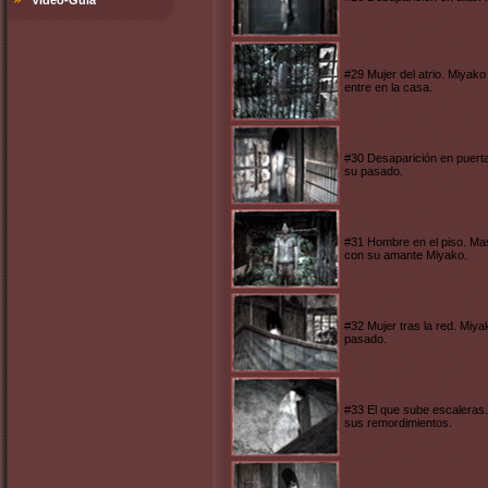
Video-Guía
#29 Mujer del atrio. Miyak
entre en la casa.
#30 Desaparición en puerta
su pasado.
#31 Hombre en el piso. Ma
con su amante Miyako.
#32 Mujer tras la red. Miy
pasado.
#33 El que sube escaleras.
sus remordimientos.