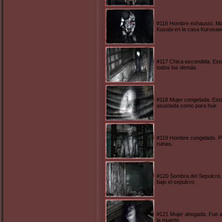
#116 Hombre exhausto. Mas
Kusabi en la casa Kurosaw
#117 Chica escondida. Est
todos los demás.
#118 Mujer congelada. Est
asustada como para huir.
#119 Hombre congelado. Per
ruinas.
#120 Sombra del Sepulcro.
bajo el sepulcro.
#121 Mujer ahogada. Fue ar
la muerte.