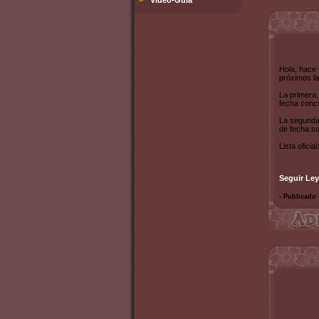
Video-Guía
Hola, hace 
próximos la
La primera
fecha concr
La segund
de fecha so
Lista oficial:
Seguir Ley
- Publicado 