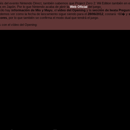
s del evento Nintendo Direct, también sabemos que Project Zero 2: Wii Edition también en 
s en Japón. Por lo que Nintendo acaba de abrir la
Web Oficial
del juego.
sólo hay
información de Mio y Mayu
, el
vídeo del Opening
y la
sección de Iwata Pregun
demos ver como la fecha de lanzamiento sigue siendo para el
28/06/2012
, costará ~60� y
ores
, por lo que también se confirma el modo dual que tendrá el juego.
 con el vídeo del Opening: