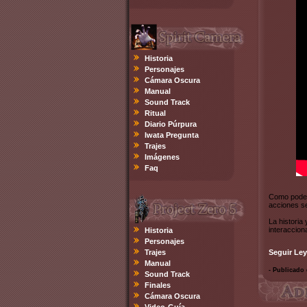
Historia
Personajes
Cámara Oscura
Manual
Sound Track
Ritual
Diario Púrpura
Iwata Pregunta
Trajes
Imágenes
Faq
Como podemo
acciones se
La historia
interaccion
Historia
Personajes
Trajes
Seguir Ley
Manual
- Publicado 
Sound Track
Finales
Cámara Oscura