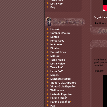
Letra Koe
Faq
Seguir Ley
- Publicado 
Historia
Cámara Oscura
Lentes
Personajes
Imágenes
Finales
Sound Track
Manual
Hola, hace 
Tema Noise
igual que s
Letra Noise
para Wii.
Tema ZnC
El trailer:
Letra ZnC
Mapas
Muñecas Hozuki
Video-Guía Japonés
Video-Guía Español
Wallpapers
Lista de Espíritus
Parche Inglés
Parche Español
*
Faq