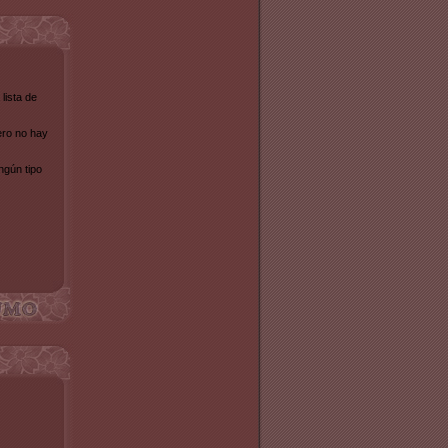
lista de
ero no hay
ngún tipo