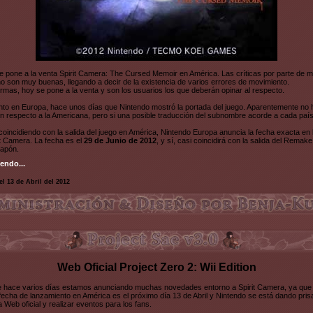
e pone a la venta Spirit Camera: The Cursed Memoir en América. Las críticas por parte de 
o son muy buenas, llegando a decir de la existencia de varios errores de movimiento.
rmas, hoy se pone a la venta y son los usuarios los que deberán opinar al respecto.
nto en Europa, hace unos días que Nintendo mostró la portada del juego. Aparentemente no 
 respecto a la Americana, pero si una posible traducción del subnombre acorde a cada país
coincidiendo con la salida del juego en América, Nintendo Europa anuncia la fecha exacta en 
it Camera. La fecha es el
29 de Junio de 2012
, y sí, casi coincidirá con la salida del Remake
Japón.
endo...
el 13 de Abril del 2012
Web Oficial Project Zero 2: Wii Edition
e hace varios días estamos anunciando muchas novedades entorno a Spirit Camera, ya qu
fecha de lanzamiento en América es el próximo día 13 de Abril y Nintendo se está dando pris
a Web oficial y realizar eventos para los fans.