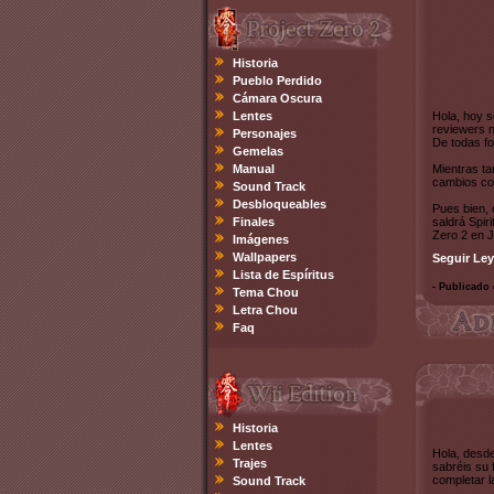
Historia
Pueblo Perdido
Cámara Oscura
Lentes
Hola, hoy s
reviewers n
Personajes
De todas fo
Gemelas
Manual
Mientras ta
cambios con
Sound Track
Desbloqueables
Pues bien, 
Finales
saldrá Spir
Zero 2 en 
Imágenes
Wallpapers
Seguir Ley
Lista de Espíritus
- Publicado 
Tema Chou
Letra Chou
Faq
Historia
Lentes
Hola, desd
Trajes
sabréis su 
completar l
Sound Track