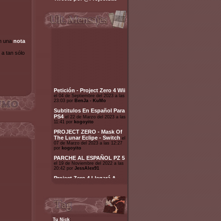
en una
nota
 a tan sólo
Petición - Project Zero 4 Wii
el 04 de Septiembre del 2023 a las
23:03 por
BenJa - KuMo
Subtitulos En Español Para
PS4
el 22 de Marzo del 2023 a las
11:41 por
kogoyito
PROJECT ZERO - Mask Of
The Lunar Eclipe - Switch
el
07 de Marzo del 2023 a las 12:27
por
kogoyito
PARCHE AL ESPAÑOL PZ 5
el 19 de Noviembre del 2022 a las
20:42 por
JessAlex91
Project Zero 4 Llegará A
PlayStation, Xbox, Switch Y
PC A Principios De 2023
el
01 de Noviembre del 2022 a las
09:00 por
Mucc
Sugerencia Servidor
Discord
el 02 de Mayo del 2022
a las 14:34 por
mangumanspain30
Tu Nick
: