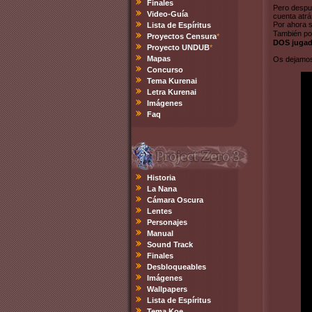
Finales
Pero despué
Video-Guía
cuenta atrá
Por ahora 
Lista de Espíritus
También po
Proyectos Censura
*
DOS jugad
Proyecto UNDUB
*
Mapas
Os dejamos
Concurso
Tema Kurenai
Letra Kurenai
Imágenes
Faq
Historia
La Nana
Cámara Oscura
Lentes
Personajes
Manual
Sound Track
Finales
Desbloqueables
Imágenes
Wallpapers
Lista de Espíritus
Tema Koe