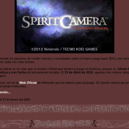
amente no paramos de recibir noticias y novedades sobre el nuevo juego para 3DS y las no
nir cada vez más fuertes.
e la noticia no es más que el nombre Oficial que tendrá el juego en América, porque sí,
Ghost 
érica y con fecha
de lanzamiento incluida. El
13 de Abril de 2012
, apenas tres meses desp
apón.
emos ver en la
Web Oficial
de Nintendo que ha abierto para tal juego. En donde vemos las p
l juego traducidas.
endo...
el 17 de Enero del 2012