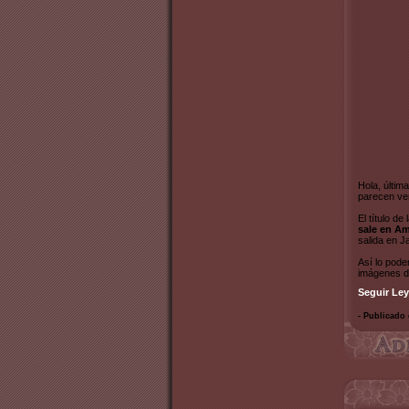
Hola, últim
parecen ve
El título d
sale en Am
salida en J
Así lo pod
imágenes de
Seguir Ley
- Publicado 