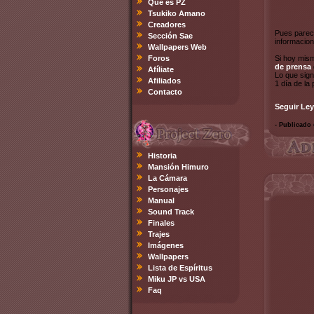
Qué es PZ
Tsukiko Amano
Creadores
Pues parec
Sección Sae
informacio
Wallpapers Web
Foros
Si hoy mis
de prensa
Afíliate
Lo que sign
Afiliados
1 día de la
Contacto
Seguir Ley
- Publicado 
Historia
Mansión Himuro
La Cámara
Personajes
Manual
Sound Track
Finales
Trajes
Imágenes
Wallpapers
Lista de Espíritus
Miku JP vs USA
Faq