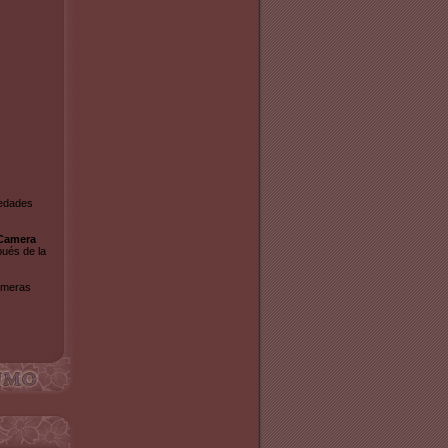
vedades
Camera
ués de la
rimeras