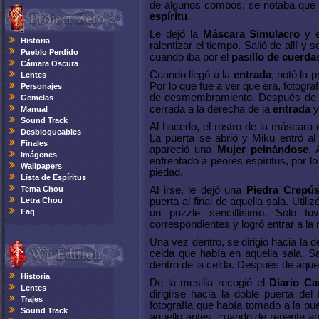
de algunos combos, se notaba que 
espíritu
.
Le dejó la
Máscara Simulacro
y 
Historia
ralentizar el tiempo. Salió de allí y s
Pueblo Perdido
cuando iba por el
pasillo de cuerda
Cámara Oscura
Cuando llegó a la
entrada
, notó la 
Lentes
Por lo que fue a ver que era, fotogr
Personajes
de desmembramiento. Después de ver
Gemelas
cerrada a la derecha de la
entrada
y
Manual
Sound Track
Al hacerlo, el rostro de la máscar
Desbloqueables
La puerta se abrió y Miku entró a
Finales
apareció una
Mujer peinándose
. 
Imágenes
enfrentado a peores espíritus, por l
Wallpapers
piedad.
Lista de Espíritus
Tema Chou
Al irse, le dejó una
Piedra Crepús
Letra Chou
puerta al final de aquella sala. Util
Faq
un puzzle sencillísimo. Sólo t
correspondientes y logró entrar a la
Una vez dentro, se dirigió hacia la 
celda que había en aquella sala. S
dentro de la celda. Después de aque
Historia
De la mesilla recogió el
Diario Ca
Lentes
dirigirse hacia la doble puerta de
Trajes
fotografía que había tomado a la pue
Sound Track
aquello antes, cuando de repente a