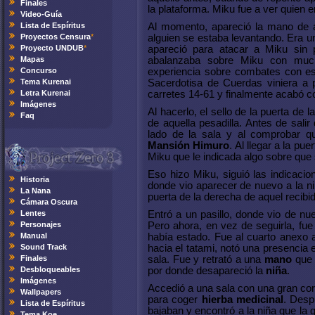
Finales
la plataforma. Miku fue a ver quien e
Video-Guía
Lista de Espíritus
Al momento, apareció la mano de a
Proyectos Censura
*
alguien se estaba levantando. Era 
Proyecto UNDUB
*
apareció para atacar a Miku sin 
Mapas
abalanzaba sobre Miku con muc
Concurso
experiencia sobre combates con esp
Tema Kurenai
Sacerdotisa de Cuerdas viniera a p
Letra Kurenai
carretes 14-61 y finalmente acabó co
Imágenes
Al hacerlo, el sello de la puerta de 
Faq
de aquella pesadilla. Antes de salir
lado de la sala y al comprobar q
Mansión Himuro
. Al llegar a la pu
Miku que le indicada algo sobre que
Eso hizo Miku, siguió las indicacio
Historia
donde vio aparecer de nuevo a la niñ
La Nana
puerta de la derecha de aquel recibid
Cámara Oscura
Lentes
Entró a un pasillo, donde vio de nue
Personajes
Pero ahora, en vez de seguirla, fue
Manual
había estado. Fue al cuarto anexo 
Sound Track
hacia el tatami, notó una presencia 
Finales
sala. Fue y retrató a una
mano
que 
Desbloqueables
por donde desapareció la
niña
.
Imágenes
Accedió a una sala con una gran cor
Wallpapers
para coger
hierba medicinal
. Desp
Lista de Espíritus
bajaban y encontró a la niña que la gu
Tema Koe