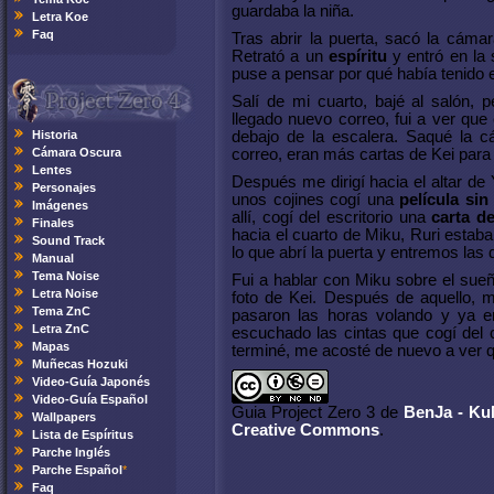
guardaba la niña.
Letra Koe
Faq
Tras abrir la puerta, sacó la cáma
Retrató a un
espíritu
y entró en la 
puse a pensar por qué había tenido
Salí de mi cuarto, bajé al salón, 
llegado nuevo correo, fui a ver qu
Historia
debajo de la escalera. Saqué la c
Cámara Oscura
correo, eran más cartas de Kei para
Lentes
Después me dirigí hacia el altar de 
Personajes
unos cojines cogí una
película si
Imágenes
allí, cogí del escritorio una
carta d
Finales
hacia el cuarto de Miku, Ruri estab
Sound Track
lo que abrí la puerta y entremos las 
Manual
Tema Noise
Fui a hablar con Miku sobre el sueñ
Letra Noise
foto de Kei. Después de aquello, m
Tema ZnC
pasaron las horas volando y ya e
Letra ZnC
escuchado las cintas que cogí del
Mapas
terminé, me acosté de nuevo a ver
Muñecas Hozuki
Video-Guía Japonés
Video-Guía Español
Guia Project Zero 3
de
BenJa - K
Wallpapers
Creative Commons
.
Lista de Espíritus
Parche Inglés
Parche Español
*
Faq