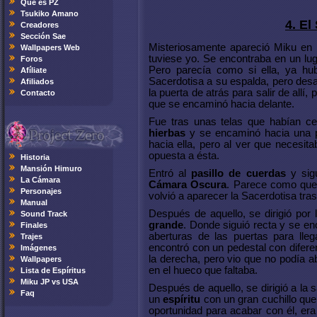
Qué es PZ
Tsukiko Amano
4. E
Creadores
Sección Sae
Misteriosamente apareció Miku en 
Wallpapers Web
tuviese yo. Se encontraba en un lu
Foros
Pero parecía como si ella, ya hub
Afíliate
Sacerdotisa a su espalda, pero des
Afiliados
la puerta de atrás para salir de allí,
Contacto
que se encaminó hacia delante.
Fue tras unas telas que habían c
hierbas
y se encaminó hacia una pu
hacia ella, pero al ver que necesita
opuesta a ésta.
Historia
Mansión Himuro
Entró al
pasillo de cuerdas
y sigu
La Cámara
Cámara Oscura
. Parece como que y
Personajes
volvió a aparecer la Sacerdotisa tra
Manual
Después de aquello, se dirigió por 
Sound Track
grande
. Donde siguió recta y se en
Finales
aberturas de las puertas para lleg
Trajes
encontró con un pedestal con difere
Imágenes
la derecha, pero vio que no podía ab
Wallpapers
en el hueco que faltaba.
Lista de Espíritus
Miku JP vs USA
Después de aquello, se dirigió a la s
Faq
un
espíritu
con un gran cuchillo que
oportunidad para acabar con él, er