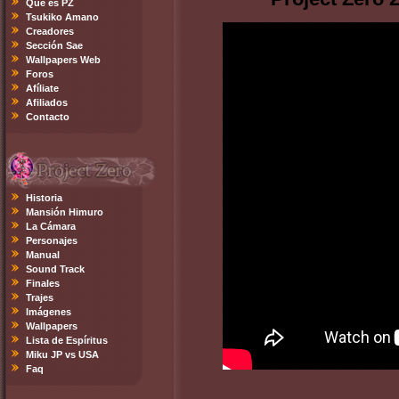
Qué es PZ
Tsukiko Amano
Creadores
Sección Sae
Wallpapers Web
Foros
Afíliate
Afiliados
Contacto
Historia
Mansión Himuro
La Cámara
Personajes
Manual
Sound Track
Finales
Trajes
Imágenes
Wallpapers
Lista de Espíritus
Miku JP vs USA
Faq