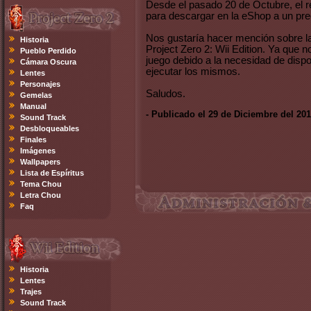
Desde el pasado 20 de Octubre, el r
para descargar en la eShop a un pre
Nos gustaría hacer mención sobre l
Historia
Project Zero 2: Wii Edition. Ya que 
Pueblo Perdido
juego debido a la necesidad de dispo
Cámara Oscura
ejecutar los mismos.
Lentes
Personajes
Saludos.
Gemelas
Manual
- Publicado el 29 de Diciembre del 20
Sound Track
Desbloqueables
Finales
Imágenes
Wallpapers
Lista de Espíritus
Tema Chou
Letra Chou
Faq
Historia
Lentes
Trajes
Sound Track