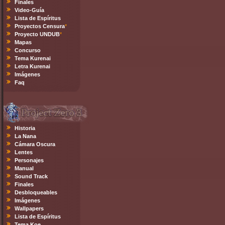
Finales
Video-Guía
Lista de Espíritus
Proyectos Censura
*
Proyecto UNDUB
*
Mapas
Concurso
Tema Kurenai
Letra Kurenai
Imágenes
Faq
Historia
La Nana
Cámara Oscura
Lentes
Personajes
Manual
Sound Track
Finales
Desbloqueables
Imágenes
Wallpapers
Lista de Espíritus
Tema Koe