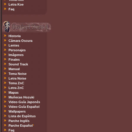
Letra Koe
Faq
Historia
Cámara Oscura
Lentes
Personajes
Imágenes
Finales
Sound Track
Manual
Tema Noise
Letra Noise
Tema ZnC
Letra ZnC
Mapas
Muñecas Hozuki
Video-Guía Japonés
Video-Guía Español
Wallpapers
Lista de Espíritus
Parche Inglés
Parche Español
*
Faq