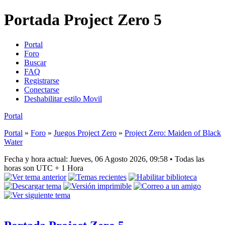
Portada Project Zero 5
Portal
Foro
Buscar
FAQ
Registrarse
Conectarse
Deshabilitar estilo Movil
Portal
Portal
»
Foro
»
Juegos Project Zero
»
Project Zero: Maiden of Black
Water
Fecha y hora actual: Jueves, 06 Agosto 2026, 09:58 • Todas las
horas son UTC + 1 Hora