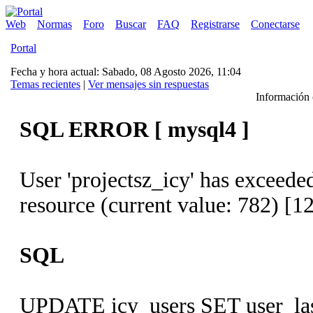
Web
Normas
Foro
Buscar
FAQ
Registrarse
Conectarse
Portal
Fecha y hora actual: Sabado, 08 Agosto 2026, 11:04
Temas recientes
|
Ver mensajes sin respuestas
Información c
SQL ERROR [ mysql4 ]
User 'projectsz_icy' has exceede
resource (current value: 782) [1
SQL
UPDATE icy_users SET user_las