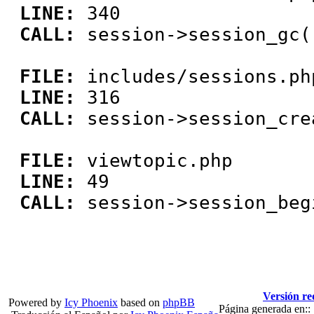
LINE:
340
CALL:
session->session_gc(
FILE:
includes/sessions.ph
LINE:
316
CALL:
session->session_cre
FILE:
viewtopic.php
LINE:
49
CALL:
session->session_beg
Versión re
Powered by
Icy Phoenix
based on
phpBB
Página generada en::