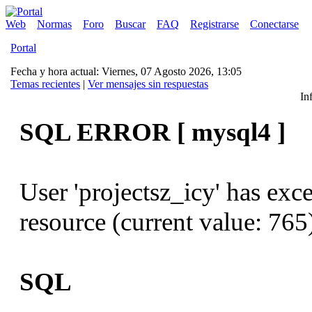
Web
Normas
Foro
Buscar
FAQ
Registrarse
Conectarse
Portal
Fecha y hora actual: Viernes, 07 Agosto 2026, 13:05
Temas recientes
|
Ver mensajes sin respuestas
In
SQL ERROR [ mysql4 ]
User 'projectsz_icy' has exc
resource (current value: 765
SQL