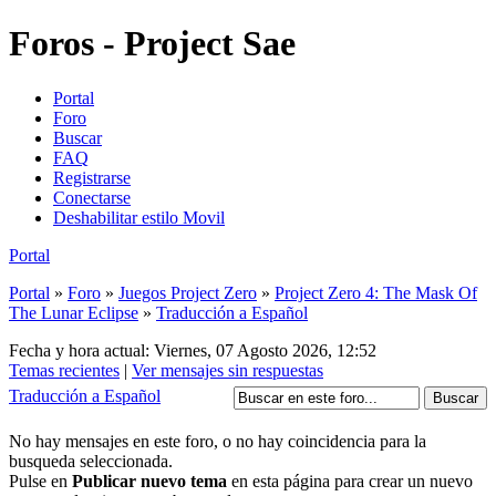
Foros - Project Sae
Portal
Foro
Buscar
FAQ
Registrarse
Conectarse
Deshabilitar estilo Movil
Portal
Portal
»
Foro
»
Juegos Project Zero
»
Project Zero 4: The Mask Of
The Lunar Eclipse
»
Traducción a Español
Fecha y hora actual: Viernes, 07 Agosto 2026, 12:52
Temas recientes
|
Ver mensajes sin respuestas
Traducción a Español
No hay mensajes en este foro, o no hay coincidencia para la
busqueda seleccionada.
Pulse en
Publicar nuevo tema
en esta página para crear un nuevo