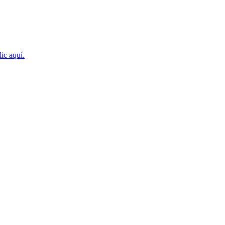
lic aquí.