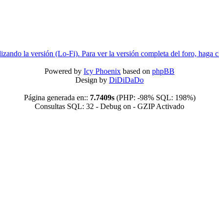
lizando la versión (Lo-Fi). Para ver la versión completa del foro, haga c
Powered by
Icy Phoenix
based on
phpBB
Design by
DiDiDaDo
Página generada en::
7.7409s
(PHP: -98% SQL: 198%)
Consultas SQL: 32 - Debug on - GZIP Activado