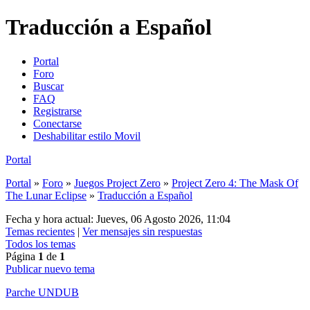
Traducción a Español
Portal
Foro
Buscar
FAQ
Registrarse
Conectarse
Deshabilitar estilo Movil
Portal
Portal
»
Foro
»
Juegos Project Zero
»
Project Zero 4: The Mask Of
The Lunar Eclipse
»
Traducción a Español
Fecha y hora actual: Jueves, 06 Agosto 2026, 11:04
Temas recientes
|
Ver mensajes sin respuestas
Todos los temas
Página
1
de
1
Publicar nuevo tema
Parche UNDUB