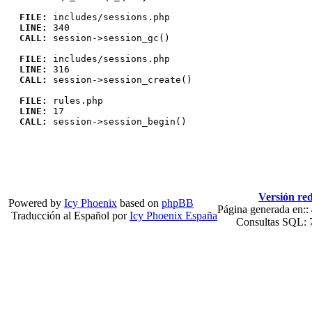
FILE:
includes/sessions.php
LINE:
340
CALL:
session->session_gc()
FILE:
includes/sessions.php
LINE:
316
CALL:
session->session_create()
FILE:
rules.php
LINE:
17
CALL:
session->session_begin()
Versión red
Powered by
Icy Phoenix
based on
phpBB
Página generada en::
Traducción al Español por
Icy Phoenix España
Consultas SQL: 