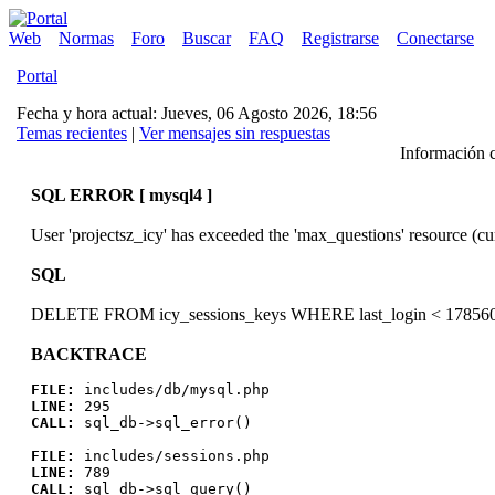
Web
Normas
Foro
Buscar
FAQ
Registrarse
Conectarse
Portal
Fecha y hora actual: Jueves, 06 Agosto 2026, 18:56
Temas recientes
|
Ver mensajes sin respuestas
Información c
SQL ERROR [ mysql4 ]
User 'projectsz_icy' has exceeded the 'max_questions' resource (cu
SQL
DELETE FROM icy_sessions_keys WHERE last_login < 17856
BACKTRACE
FILE:
includes/db/mysql.php
LINE:
295
CALL:
sql_db->sql_error()
FILE:
includes/sessions.php
LINE:
789
CALL:
sql_db->sql_query()