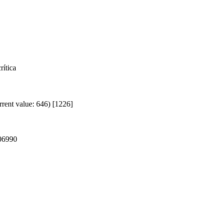
rítica
rrent value: 646) [1226]
06990