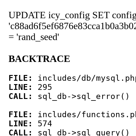
UPDATE icy_config SET config
'c88ad6f5ef6876e83cca1b0a3b
= 'rand_seed'
BACKTRACE
FILE:
includes/db/mysql.ph
LINE:
295
CALL:
sql_db->sql_error()
FILE:
includes/functions.p
LINE:
574
CALL:
sql_db->sql_query()