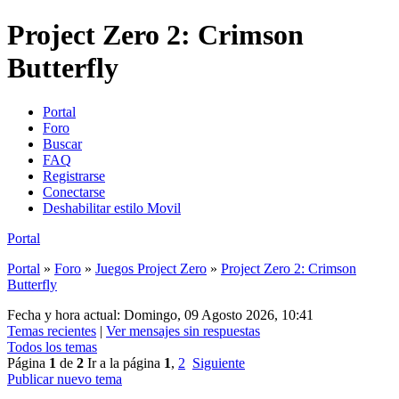
Project Zero 2: Crimson
Butterfly
Portal
Foro
Buscar
FAQ
Registrarse
Conectarse
Deshabilitar estilo Movil
Portal
Portal
»
Foro
»
Juegos Project Zero
»
Project Zero 2: Crimson
Butterfly
Fecha y hora actual: Domingo, 09 Agosto 2026, 10:41
Temas recientes
|
Ver mensajes sin respuestas
Todos los temas
Página
1
de
2
Ir a la página
1
,
2
Siguiente
Publicar nuevo tema