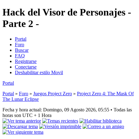
Hack del Visor de Personajes -
Parte 2 -
Portal
Foro
Buscar
FAQ
Registrarse
Conectarse
Deshabilitar estilo Movil
Portal
Portal
»
Foro
»
Juegos Project Zero
»
Project Zero 4: The Mask Of
The Lunar Eclipse
Fecha y hora actual: Domingo, 09 Agosto 2026, 05:55 • Todas las
horas son UTC + 1 Hora