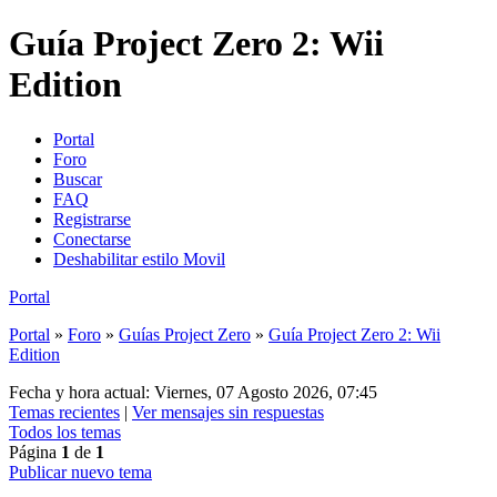
Guía Project Zero 2: Wii
Edition
Portal
Foro
Buscar
FAQ
Registrarse
Conectarse
Deshabilitar estilo Movil
Portal
Portal
»
Foro
»
Guías Project Zero
»
Guía Project Zero 2: Wii
Edition
Fecha y hora actual: Viernes, 07 Agosto 2026, 07:45
Temas recientes
|
Ver mensajes sin respuestas
Todos los temas
Página
1
de
1
Publicar nuevo tema