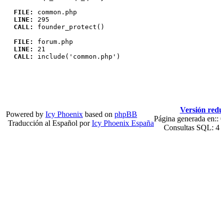
FILE:
common.php
LINE:
295
CALL:
founder_protect()
FILE:
forum.php
LINE:
21
CALL:
include('common.php')
Versión redu
Powered by
Icy Phoenix
based on
phpBB
Página generada en::
Traducción al Español por
Icy Phoenix España
Consultas SQL: 4