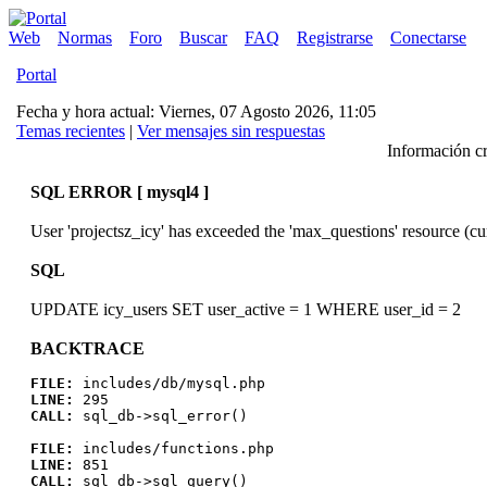
Web
Normas
Foro
Buscar
FAQ
Registrarse
Conectarse
Portal
Fecha y hora actual: Viernes, 07 Agosto 2026, 11:05
Temas recientes
|
Ver mensajes sin respuestas
Información cr
SQL ERROR [ mysql4 ]
User 'projectsz_icy' has exceeded the 'max_questions' resource (cu
SQL
UPDATE icy_users SET user_active = 1 WHERE user_id = 2
BACKTRACE
FILE:
includes/db/mysql.php
LINE:
295
CALL:
sql_db->sql_error()
FILE:
includes/functions.php
LINE:
851
CALL:
sql_db->sql_query()