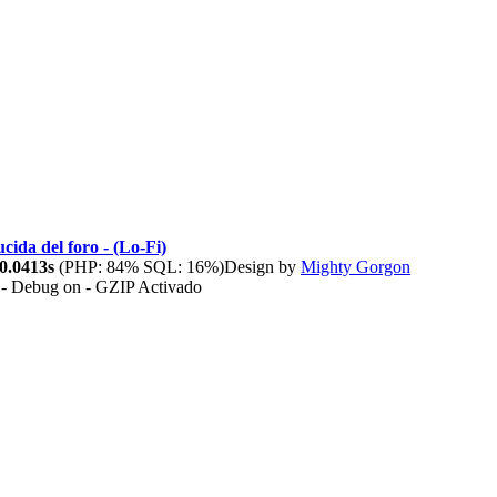
cida del foro - (Lo-Fi)
0.0413s
(PHP: 84% SQL: 16%)
Design by
Mighty Gorgon
 - Debug on - GZIP Activado