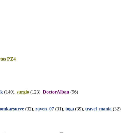
tos PZ4
nk
(140),
surgio
(123),
DoctorAlban
(96)
omkarsurve
(32),
raven_07
(31),
toga
(39),
travel_mania
(32)