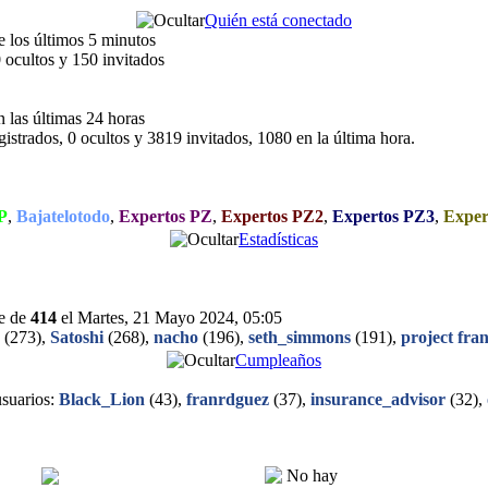
Quién está conectado
e los últimos 5 minutos
0 ocultos y 150 invitados
n las últimas 24 horas
egistrados, 0 ocultos y 3819 invitados, 1080 en la última hora.
P
,
Bajatelotodo
,
Expertos PZ
,
Expertos PZ2
,
Expertos PZ3
,
Exper
Estadísticas
ue de
414
el Martes, 21 Mayo 2024, 05:05
(273),
Satoshi
(268),
nacho
(196),
seth_simmons
(191),
project fra
Cumpleaños
usuarios:
Black_Lion
(43),
franrdguez
(37),
insurance_advisor
(32),