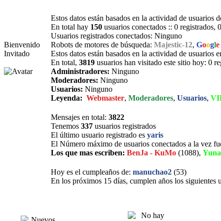
Estos datos están basados en la actividad de usuarios d
En total hay
150
usuarios conectados :: 0 registrados, 
Usuarios registrados conectados: Ninguno
Bienvenido
Robots de motores de búsqueda:
Majestic-12
,
G
o
o
g
l
e
Invitado
Estos datos están basados en la actividad de usuarios e
En total,
3819
usuarios han visitado este sitio hoy: 0 r
Administradores:
Ninguno
Moderadores:
Ninguno
Usuarios:
Ninguno
Leyenda:
Webmaster
,
Moderadores
,
Usuarios
,
VI
Mensajes en total:
3822
Tenemos
337
usuarios registrados
El último usuario registrado es
yaris
El Número máximo de usuarios conectados a la vez f
Los que mas escriben:
BenJa - KuMo
(1088),
Yuna
Hoy es el cumpleaños de:
manuchao2
(53)
En los próximos 15 días, cumplen años los siguientes 