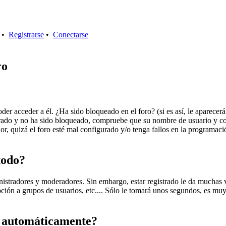
•
Registrarse
•
Conectarse
ro
oder acceder a él. ¿Ha sido bloqueado en el foro? (si es así, le aparecer
istrado y no ha sido bloqueado, compruebe que su nombre de usuario y c
or, quizá el foro esté mal configurado y/o tenga fallos en la programaci
todo?
inistradores y moderadores. Sin embargo, estar registrado le da muchas 
ipción a grupos de usuarios, etc.... Sólo le tomará unos segundos, es m
a automáticamente?