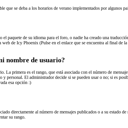
ible que se deba a los horarios de verano implementados por algunos paí
 el paquete de su idioma para el foro, o nadie ha creado una traducción:
a web de Icy Phoenix (Pulse en el enlace que se encuentra al final de la
i nombre de usuario?
. La primera es el rango, que está asociada con el número de mensajes 
 y personal. El administrador decide si se pueden usar o no; si es posib
vada esa opción :)
iado directamente al número de mensajes publicados o a su estado de m
ntar su rango.