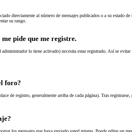
iado directamente al número de mensajes publicados o a su estado de m
ntar su rango.
 me pide que me registre.
el administrador lo tiene activado) necesita estar registrado. Así se ev
l foro?
lace de registro, generalmente arriba de cada página). Tras registrarse,
aje?
 borrar los mensajes que haya enviado usted mismo. Puede editar un m