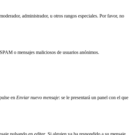
oderador, administrador, u otros rangos especiales. Por favor, no
itar SPAM o mensajes maliciosos de usuarios anónimos.
 pulse en
Enviar nuevo mensaje
: se le presentará un panel con el que
ensaje pulsando en
editar
. Si alguien ya ha respondido a su mensaje,