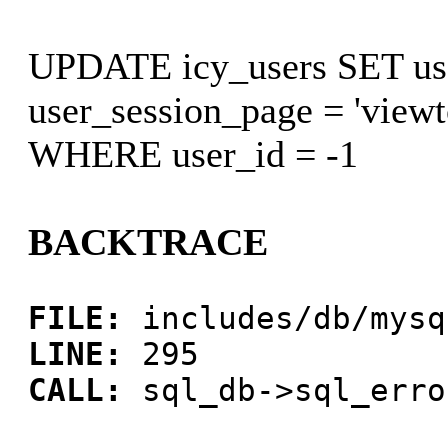
UPDATE icy_users SET use
user_session_page = 'view
WHERE user_id = -1
BACKTRACE
FILE:
includes/db/mysq
LINE:
295
CALL:
sql_db->sql_erro