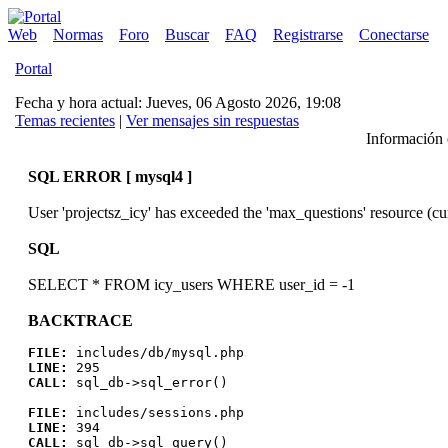
Web
Normas
Foro
Buscar
FAQ
Registrarse
Conectarse
Portal
Fecha y hora actual: Jueves, 06 Agosto 2026, 19:08
Temas recientes
|
Ver mensajes sin respuestas
Información c
SQL ERROR [ mysql4 ]
User 'projectsz_icy' has exceeded the 'max_questions' resource (cu
SQL
SELECT * FROM icy_users WHERE user_id = -1
BACKTRACE
FILE:
includes/db/mysql.php
LINE:
295
CALL:
sql_db->sql_error()
FILE:
includes/sessions.php
LINE:
394
CALL:
sql_db->sql_query()