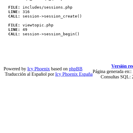
FILE:
includes/sessions.php
LINE:
316
CALL:
session->session_create()
FILE:
viewtopic.php
LINE:
49
CALL:
session->session_begin()
Versión re
Powered by
Icy Phoenix
based on
phpBB
Página generada en::
Traducción al Español por
Icy Phoenix España
Consultas SQL: 