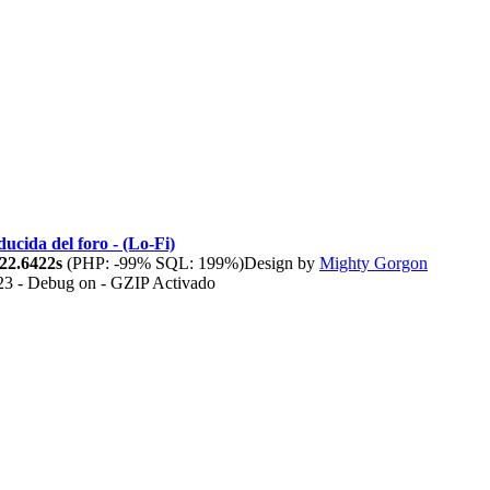
ducida del foro - (Lo-Fi)
22.6422s
(PHP: -99% SQL: 199%)
Design by
Mighty Gorgon
23 - Debug on - GZIP Activado