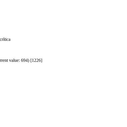
rítica
rrent value: 694) [1226]